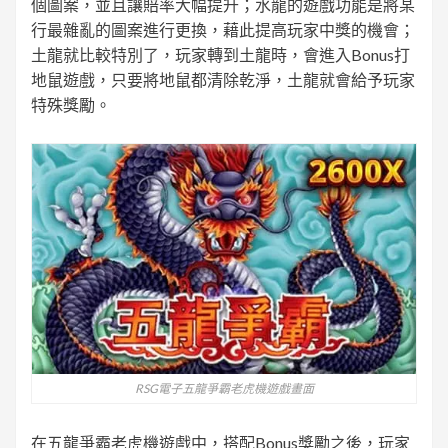
個圖案，並且讓賠率大幅提升；水龍的遊戲功能是將某
行最雜亂的圖案進行更換，藉此提高玩家中獎的機會；
土龍就比較特別了，玩家轉到土龍時，會進入Bonus打
地鼠遊戲，只要將地鼠都清除乾淨，土龍就會給予玩家
特殊獎勵。
RSG電子五龍爭霸老虎機遊戲畫面
在五龍爭霸老虎機遊戲中，搭配Bonus獎勵之後，玩家