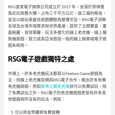
RSG皇家電子娛樂公司成立於 2017 年，坐落於菲律賓
馬尼拉商務大樓，占地三千平方公尺，員工福利極佳，
並且以給玩家最佳遊戲體驗為營運宗旨。RSG電子洞察
全球及台灣市埸需求與世界風潮，提供了主題豐富、畫
面絢麗、音效華麗、玩法多樣化的線上老虎機、線上捕
魚機遊戲。致力成為亞洲首屈一指的線上娛樂城電子遊
戲系統商。
RSG電子遊戲獨特之處
市場上，許多老虎機玩法都是以Feature Game遊戲為
主，但線上老虎機官網與RSG電子合作，推出許多免費
老虎機遊戲，例如
雷神之鎚老虎機
就可以免費試玩，除
了免費試玩之外，RSG電子的老虎機遊戲更是有許多其
他遊戲商所沒有的玩法，例如：
可以用金幣購買免費旋轉