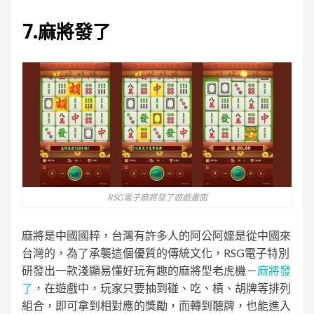
7.麻將發了
RSG電子麻將發了遊戲畫面
麻將是中國國粹，台灣有許多人的阿公阿嬤是從中國來
台灣的，為了承襲這個優質的傳統文化，RSG電子特別
研發出一款淺顯易懂好玩有趣的麻將型老虎機－
麻將發
了
，在遊戲中，玩家只要抽到碰、吃、槓、胡牌等排列
組合，即可拿到相對應的獎勵，而轉到聽牌，也能進入