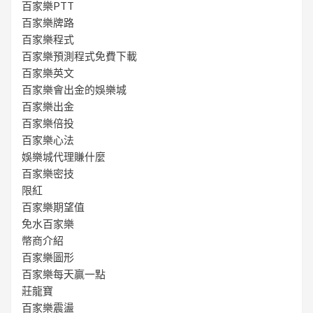
百家樂PTT
百家樂牌路
百家樂程式
百家樂預測程式免費下載
百家樂英文
百家樂會出金的娛樂城
百家樂出金
百家樂倍投
百家樂心法
娛樂城代理賺什麼
百家樂密技
限紅
百家樂期望值
免水百家樂
幣商介紹
百家樂圖形
百家樂每天贏一點
莊龍寶
百家樂震盪