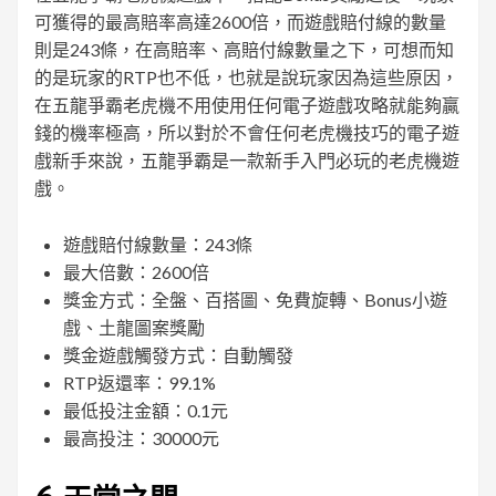
可獲得的最高賠率高達2600倍，而遊戲賠付線的數量
則是243條，在高賠率、高賠付線數量之下，可想而知
的是玩家的RTP也不低，也就是說玩家因為這些原因，
在五龍爭霸老虎機不用使用任何電子遊戲攻略就能夠贏
錢的機率極高，所以對於不會任何老虎機技巧的電子遊
戲新手來說，五龍爭霸是一款新手入門必玩的老虎機遊
戲。
遊戲賠付線數量：243條
最大倍數：2600倍
獎金方式：全盤、百搭圖、免費旋轉、Bonus小遊
戲、土龍圖案獎勵
獎金遊戲觸發方式：自動觸發
RTP返還率：99.1%
最低投注金額：0.1元
最高投注：30000元