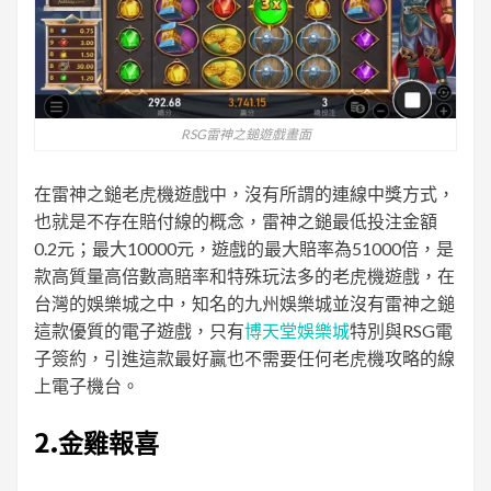
RSG雷神之鎚遊戲畫面
在雷神之鎚老虎機遊戲中，沒有所謂的連線中獎方式，
也就是不存在賠付線的概念，雷神之鎚最低投注金額
0.2元；最大10000元，遊戲的最大賠率為51000倍，是
款高質量高倍數高賠率和特殊玩法多的老虎機遊戲，在
台灣的娛樂城之中，知名的九州娛樂城並沒有雷神之鎚
這款優質的電子遊戲，只有
博天堂娛樂城
特別與RSG電
子簽約，引進這款最好贏也不需要任何老虎機攻略的線
上電子機台。
2.金雞報喜